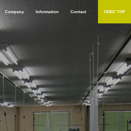
Company
Informaiton
Contact
ODEC TOP
製
個別工程請負／光ファイバ
修理