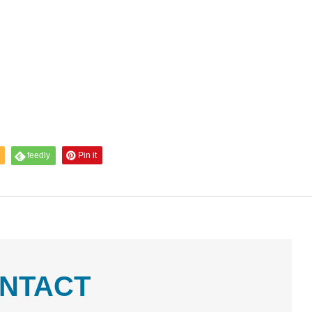
feedly
Pin it
NTACT