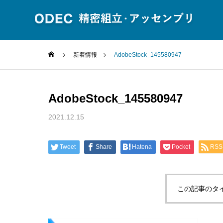
新着情報
AdobeStock_145580947
AdobeStock_145580947
2021.12.15
SERVICE
事業内容
Tweet
Share
Hatena
Pocket
RSS
この記事のタ
精密組立
サービス