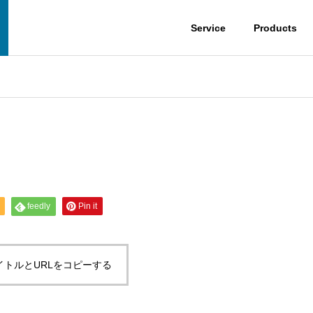
Service
Products
feedly
Pin it
イトルとURLをコピーする
（アッセンブリ）
光ファイバ関連製品一貫
造