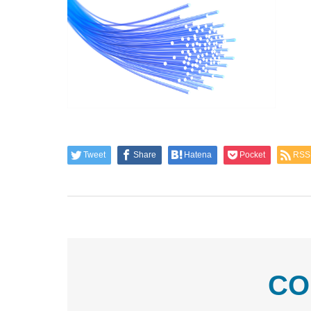
Tweet
Share
Hatena
Pocket
RSS
CO